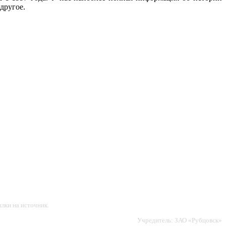
другое.
лки на источник.
Учредитель: ЗАО «Рубцовск»