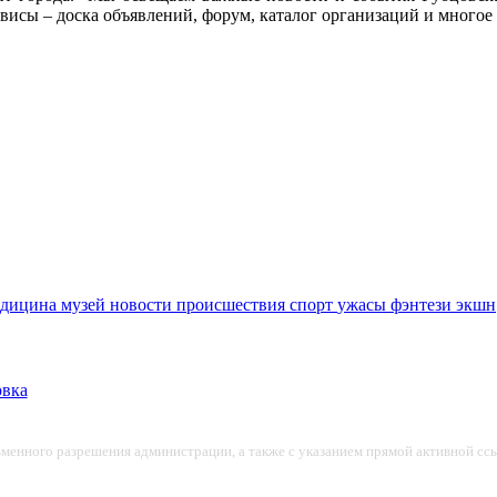
висы – доска объявлений, форум, каталог организаций и многое 
едицина
музей
новости
происшествия
спорт
ужасы
фэнтези
экшн
ьменного разрешения администрации, а также с указанием прямой активной ссы