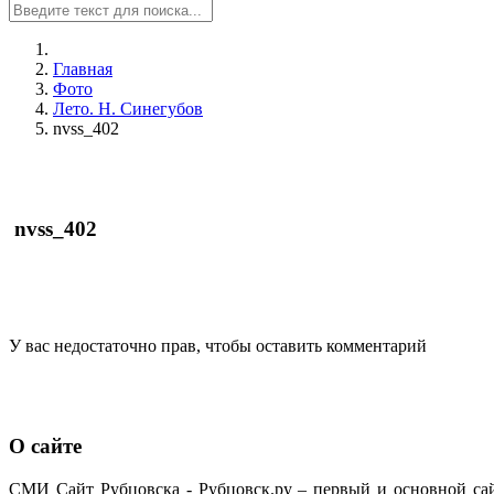
Главная
Фото
Лето. Н. Синегубов
nvss_402
nvss_402
У вас недостаточно прав, чтобы оставить комментарий
О сайте
СМИ Сайт Рубцовска - Рубцовск.ру – первый и основной са