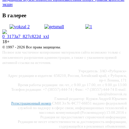
экшн
В галерее
18+
© 1997 - 2026 Все права защищены.
Полное или частичное копирование материалов сайта возможно только с
письменного разрешения администрации, а также с указанием прямой
активной ссылки на источник.
Учредитель: ЗАО «Рубцовск»
Адрес редакции и издателя: 658210, Россия, Алтайский край, г. Рубцовск,
пр-т Ленина, 171
Время работы редакции: пн.-чт., с 9.00 до 17.00, пт. с 9.00 до 13.00
Телефон редакции: +7 (38557) 444-74 | Факс: +7 (38557) 444-74 E-mail:
sale@rubtsovsk.ru
Главный редактор: Курков Андрей Юрьевич
Регистрационный номер
СМИ Эл № ФС77-66851 выдано федеральной
службой по надзору в сфере связи, информационных технологий и
массовых коммуникаций (Роскомнадзор) 15.08.2016 г.
Редакция не предоставляет справочной информации.
Редакция не несет ответственности за достоверность информации,
содержащейся в рекламных объявлениях.