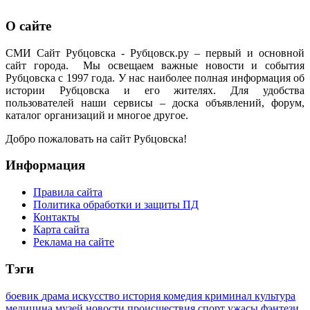
О сайте
СМИ Сайт Рубцовска - Рубцовск.ру – первый и основной
сайт города. Мы освещаем важные новости и события
Рубцовска с 1997 года. У нас наиболее полная информация об
истории Рубцовска и его жителях. Для удобства
пользователей наши сервисы – доска объявлений, форум,
каталог организаций и многое другое.
Добро пожаловать на сайт Рубцовска!
Информация
Правила сайта
Политика обработки и защиты ПД
Контакты
Карта сайта
Реклама на сайте
Тэги
боевик
драма
искусство
история
комедия
криминал
культура
медицина
музей
новости
происшествия
спорт
ужасы
фэнтези