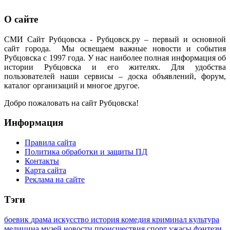
О сайте
СМИ Сайт Рубцовска - Рубцовск.ру – первый и основной
сайт города. Мы освещаем важные новости и события
Рубцовска с 1997 года. У нас наиболее полная информация об
истории Рубцовска и его жителях. Для удобства
пользователей наши сервисы – доска объявлений, форум,
каталог организаций и многое другое.
Добро пожаловать на сайт Рубцовска!
Информация
Правила сайта
Политика обработки и защиты ПД
Контакты
Карта сайта
Реклама на сайте
Тэги
боевик
драма
искусство
история
комедия
криминал
культура
медицина
музей
новости
происшествия
спорт
ужасы
фэнтези