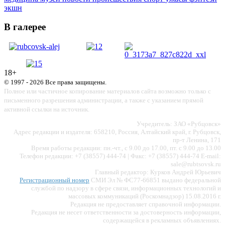
экшн
В галерее
18+
© 1997 - 2026 Все права защищены.
Полное или частичное копирование материалов сайта возможно только с
письменного разрешения администрации, а также с указанием прямой
активной ссылки на источник.
Учредитель: ЗАО «Рубцовск»
Адрес редакции и издателя: 658210, Россия, Алтайский край, г. Рубцовск,
пр-т Ленина, 171
Время работы редакции: пн.-чт., с 9.00 до 17.00, пт. с 9.00 до 13.00
Телефон редакции: +7 (38557) 444-74 | Факс: +7 (38557) 444-74 E-mail:
sale@rubtsovsk.ru
Главный редактор: Курков Андрей Юрьевич
Регистрационный номер
СМИ Эл № ФС77-66851 выдано федеральной
службой по надзору в сфере связи, информационных технологий и
массовых коммуникаций (Роскомнадзор) 15.08.2016 г.
Редакция не предоставляет справочной информации.
Редакция не несет ответственности за достоверность информации,
содержащейся в рекламных объявлениях.