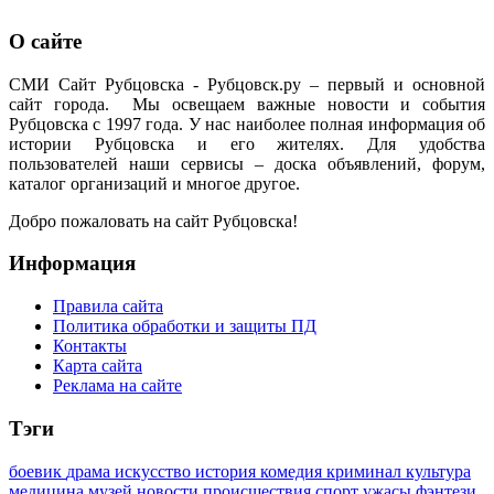
О сайте
СМИ Сайт Рубцовска - Рубцовск.ру – первый и основной
сайт города. Мы освещаем важные новости и события
Рубцовска с 1997 года. У нас наиболее полная информация об
истории Рубцовска и его жителях. Для удобства
пользователей наши сервисы – доска объявлений, форум,
каталог организаций и многое другое.
Добро пожаловать на сайт Рубцовска!
Информация
Правила сайта
Политика обработки и защиты ПД
Контакты
Карта сайта
Реклама на сайте
Тэги
боевик
драма
искусство
история
комедия
криминал
культура
медицина
музей
новости
происшествия
спорт
ужасы
фэнтези