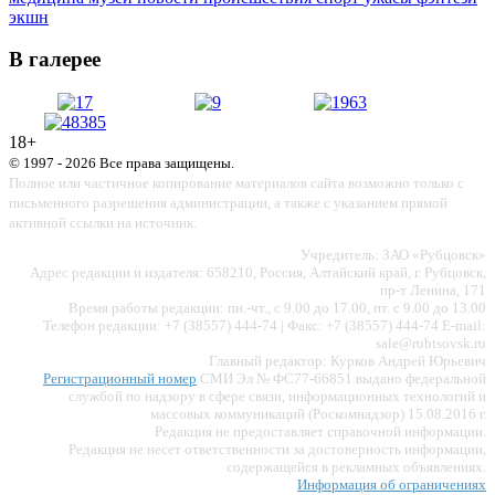
экшн
В галерее
18+
© 1997 - 2026 Все права защищены.
Полное или частичное копирование материалов сайта возможно только с
письменного разрешения администрации, а также с указанием прямой
активной ссылки на источник.
Учредитель: ЗАО «Рубцовск»
Адрес редакции и издателя: 658210, Россия, Алтайский край, г. Рубцовск,
пр-т Ленина, 171
Время работы редакции: пн.-чт., с 9.00 до 17.00, пт. с 9.00 до 13.00
Телефон редакции: +7 (38557) 444-74 | Факс: +7 (38557) 444-74 E-mail:
sale@rubtsovsk.ru
Главный редактор: Курков Андрей Юрьевич
Регистрационный номер
СМИ Эл № ФС77-66851 выдано федеральной
службой по надзору в сфере связи, информационных технологий и
массовых коммуникаций (Роскомнадзор) 15.08.2016 г.
Редакция не предоставляет справочной информации.
Редакция не несет ответственности за достоверность информации,
содержащейся в рекламных объявлениях.
Информация об ограничениях