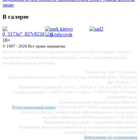
экшн
В галерее
18+
© 1997 - 2026 Все права защищены.
Полное или частичное копирование материалов сайта возможно только с
письменного разрешения администрации, а также с указанием прямой
активной ссылки на источник.
Учредитель: ЗАО «Рубцовск»
Адрес редакции и издателя: 658210, Россия, Алтайский край, г. Рубцовск,
пр-т Ленина, 171
Время работы редакции: пн.-чт., с 9.00 до 17.00, пт. с 9.00 до 13.00
Телефон редакции: +7 (38557) 444-74 | Факс: +7 (38557) 444-74 E-mail:
sale@rubtsovsk.ru
Главный редактор: Курков Андрей Юрьевич
Регистрационный номер
СМИ Эл № ФС77-66851 выдано федеральной
службой по надзору в сфере связи, информационных технологий и
массовых коммуникаций (Роскомнадзор) 15.08.2016 г.
Редакция не предоставляет справочной информации.
Редакция не несет ответственности за достоверность информации,
содержащейся в рекламных объявлениях.
Информация об ограничениях