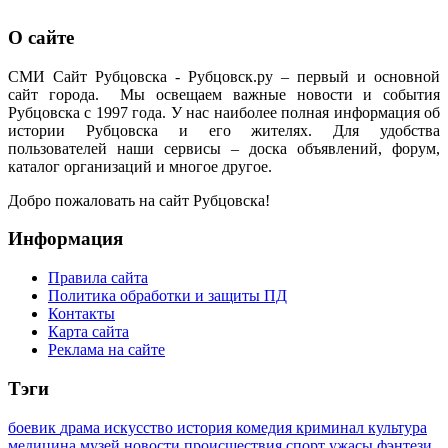
О сайте
СМИ Сайт Рубцовска - Рубцовск.ру – первый и основной
сайт города. Мы освещаем важные новости и события
Рубцовска с 1997 года. У нас наиболее полная информация об
истории Рубцовска и его жителях. Для удобства
пользователей наши сервисы – доска объявлений, форум,
каталог организаций и многое другое.
Добро пожаловать на сайт Рубцовска!
Информация
Правила сайта
Политика обработки и защиты ПД
Контакты
Карта сайта
Реклама на сайте
Тэги
боевик
драма
искусство
история
комедия
криминал
культура
медицина
музей
новости
происшествия
спорт
ужасы
фэнтези