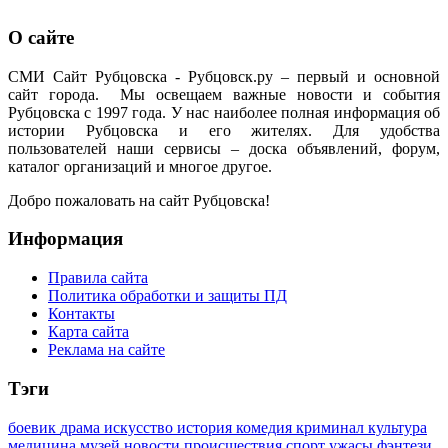
О сайте
СМИ Сайт Рубцовска - Рубцовск.ру – первый и основной
сайт города. Мы освещаем важные новости и события
Рубцовска с 1997 года. У нас наиболее полная информация об
истории Рубцовска и его жителях. Для удобства
пользователей наши сервисы – доска объявлений, форум,
каталог организаций и многое другое.
Добро пожаловать на сайт Рубцовска!
Информация
Правила сайта
Политика обработки и защиты ПД
Контакты
Карта сайта
Реклама на сайте
Тэги
боевик
драма
искусство
история
комедия
криминал
культура
медицина
музей
новости
происшествия
спорт
ужасы
фэнтези