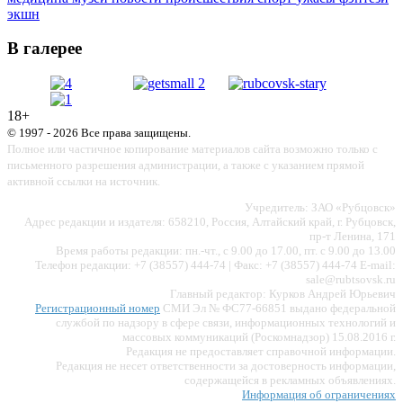
экшн
В галерее
18+
© 1997 - 2026 Все права защищены.
Полное или частичное копирование материалов сайта возможно только с
письменного разрешения администрации, а также с указанием прямой
активной ссылки на источник.
Учредитель: ЗАО «Рубцовск»
Адрес редакции и издателя: 658210, Россия, Алтайский край, г. Рубцовск,
пр-т Ленина, 171
Время работы редакции: пн.-чт., с 9.00 до 17.00, пт. с 9.00 до 13.00
Телефон редакции: +7 (38557) 444-74 | Факс: +7 (38557) 444-74 E-mail:
sale@rubtsovsk.ru
Главный редактор: Курков Андрей Юрьевич
Регистрационный номер
СМИ Эл № ФС77-66851 выдано федеральной
службой по надзору в сфере связи, информационных технологий и
массовых коммуникаций (Роскомнадзор) 15.08.2016 г.
Редакция не предоставляет справочной информации.
Редакция не несет ответственности за достоверность информации,
содержащейся в рекламных объявлениях.
Информация об ограничениях