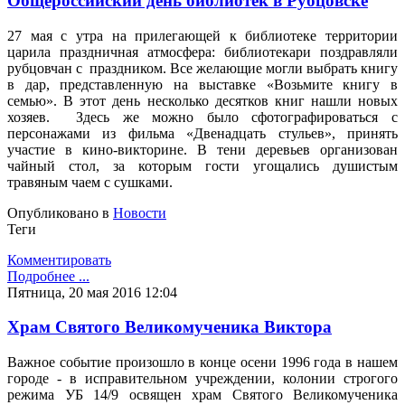
Общероссийский день библиотек в Рубцовске
27 мая с утра на прилегающей к библиотеке территории
царила праздничная атмосфера: библиотекари поздравляли
рубцовчан с праздником. Все желающие могли выбрать книгу
в дар, представленную на выставке «Возьмите книгу в
семью». В этот день несколько десятков книг нашли новых
хозяев. Здесь же можно было сфотографироваться с
персонажами из фильма «Двенадцать стульев», принять
участие в кино-викторине. В тени деревьев организован
чайный стол, за которым гости угощались душистым
травяным чаем с сушками.
Опубликовано в
Новости
Теги
Комментировать
Подробнее ...
Пятница, 20 мая 2016 12:04
Храм Святого Великомученика Виктора
Важное событие произошло в конце осени 1996 года в нашем
городе - в исправительном учреждении, колонии строгого
режима УБ 14/9 освящен храм Святого Великомученика