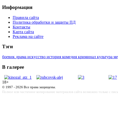
Информация
Правила сайта
Политика обработки и защиты ПД
Контакты
Карта сайта
Реклама на сайте
Тэги
боевик
драма
искусство
история
комедия
криминал
культура
м
В галерее
18+
© 1997 - 2026 Все права защищены.
Полное или частичное копирование материалов сайта возможно только с пис