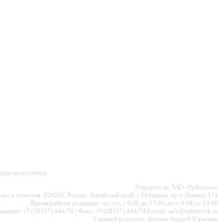
лки на источник.
Учредитель: ЗАО «Рубцовск»
ии и издателя: 658210, Россия, Алтайский край, г. Рубцовск, пр-т Ленина, 171
Время работы редакции: пн.-чт., с 9.00 до 17.00, пт. с 9.00 до 13.00
акции: +7 (38557) 444-74 | Факс: +7 (38557) 444-74 E-mail: sale@rubtsovsk.ru
Главный редактор: Курков Андрей Юрьевич