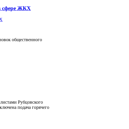
в сфере ЖКХ
ановок общественного
алистами Рубцовского
ключена подача горячего