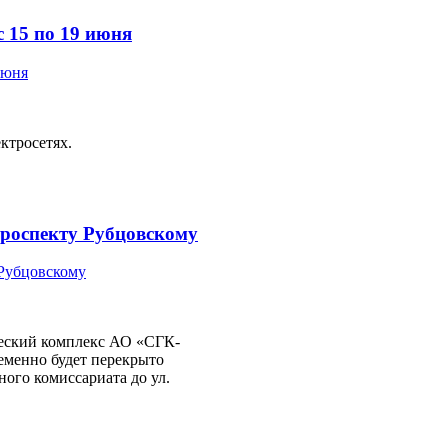
 15 по 19 июня
ктросетях.
проспекту Рубцовскому
ческий комплекс АО «СГК-
еменно будет перекрыто
ного комиссариата до ул.