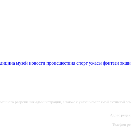
едицина
музей
новости
происшествия
спорт
ужасы
фэнтези
экшн
ьменного разрешения администрации, а также с указанием прямой активной ссы
Адрес редакц
Телефон ред