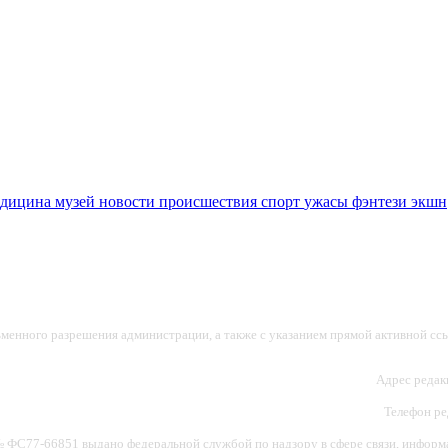
едицина
музей
новости
происшествия
спорт
ужасы
фэнтези
экшн
ьменного разрешения администрации, а также с указанием прямой активной ссы
Адрес редакц
Телефон ред
ФС77-66851 выдано федеральной службой по надзору в сфере связи, информац