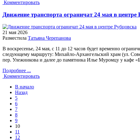
Комментировать
Движение транспорта ограничат 24 мая в центре 
21 мая
2026
Разместила
Татьяна Черепанова
В воскресенье, 24 мая, с 11 до 12 часов будет временно ограни
следующему маршруту: Михайло-Архангельский храм (ул. Советс
пер. Улежникова и далее до памятника Илье Муромцу у кафе «
Подробнее ...
Комментировать
В начало
Назад
5
6
7
8
9
10
11
12