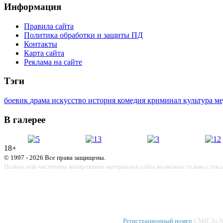
Информация
Правила сайта
Политика обработки и защиты ПД
Контакты
Карта сайта
Реклама на сайте
Тэги
боевик
драма
искусство
история
комедия
криминал
культура
м
В галерее
18+
© 1997 - 2026 Все права защищены.
Полное или частичное копирование материалов сайта возможно только с пис
Регистрационный номер
СМИ Эл № 