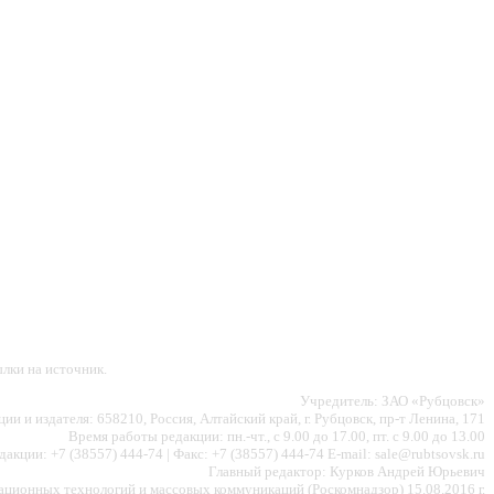
лки на источник.
Учредитель: ЗАО «Рубцовск»
ии и издателя: 658210, Россия, Алтайский край, г. Рубцовск, пр-т Ленина, 171
Время работы редакции: пн.-чт., с 9.00 до 17.00, пт. с 9.00 до 13.00
акции: +7 (38557) 444-74 | Факс: +7 (38557) 444-74 E-mail: sale@rubtsovsk.ru
Главный редактор: Курков Андрей Юрьевич
ионных технологий и массовых коммуникаций (Роскомнадзор) 15.08.2016 г.