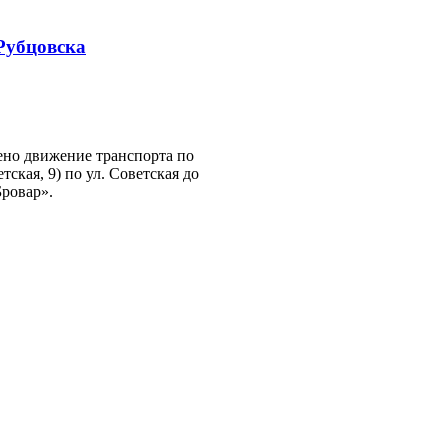
Рубцовска
чено движение транспорта по
кая, 9) по ул. Советская до
Бровар».