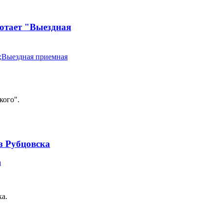
ботает "Выездная
кого".
з Рубцовска
ка.