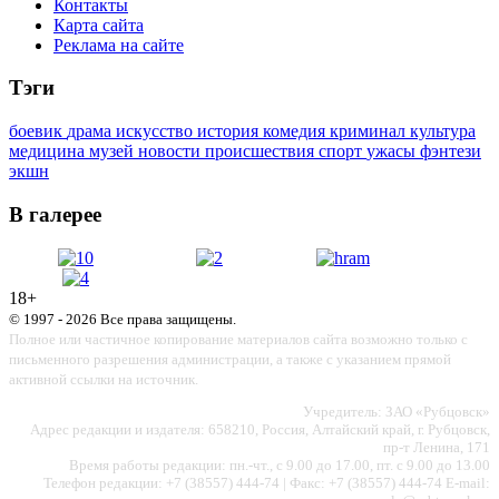
Контакты
Карта сайта
Реклама на сайте
Тэги
боевик
драма
искусство
история
комедия
криминал
культура
медицина
музей
новости
происшествия
спорт
ужасы
фэнтези
экшн
В галерее
18+
© 1997 - 2026 Все права защищены.
Полное или частичное копирование материалов сайта возможно только с
письменного разрешения администрации, а также с указанием прямой
активной ссылки на источник.
Учредитель: ЗАО «Рубцовск»
Адрес редакции и издателя: 658210, Россия, Алтайский край, г. Рубцовск,
пр-т Ленина, 171
Время работы редакции: пн.-чт., с 9.00 до 17.00, пт. с 9.00 до 13.00
Телефон редакции: +7 (38557) 444-74 | Факс: +7 (38557) 444-74 E-mail: