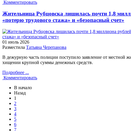
Комментировать
Жительница Рубцовска лишилась почти 1,8 милли
«потерю трудового стажа» и «безопасный счет»
01 июль
2026
Разместила
Татьяна Черепанова
В дежурную часть полиции поступило заявление от местной ж
хищении крупной суммы денежных средств.
Подробнее ...
Комментировать
В начало
Назад
1
2
3
4
5
6
7