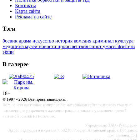
Контакты
Карта сайта
Реклама на сайте
Тэги
боевик
драма
искусство
история
комедия
криминал
культура
медицина
музей
новости
происшествия
спорт
ужасы
фэнтези
экшн
В галерее
18+
© 1997 - 2026 Все права защищены.
Полное или частичное копирование материалов сайта возможно только с
письменного разрешения администрации, а также с указанием прямой
активной ссылки на источник.
Учредитель: ЗАО «Рубцовск»
Адрес редакции и издателя: 658210, Россия, Алтайский край, г. Рубцовск,
пр-т Ленина, 171