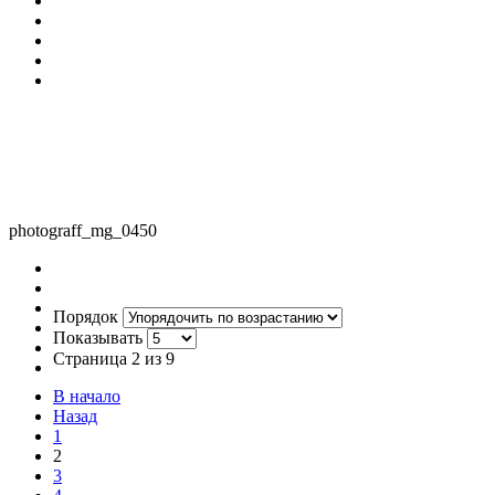
photograff_mg_0450
Порядок
Показывать
Страница 2 из 9
В начало
Назад
1
2
3