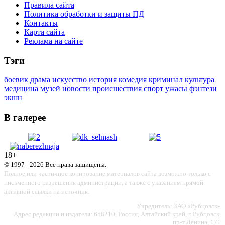
Правила сайта
Политика обработки и защиты ПД
Контакты
Карта сайта
Реклама на сайте
Тэги
боевик
драма
искусство
история
комедия
криминал
культура
медицина
музей
новости
происшествия
спорт
ужасы
фэнтези
экшн
В галерее
18+
© 1997 - 2026 Все права защищены.
Полное или частичное копирование материалов сайта возможно только с
письменного разрешения администрации, а также с указанием прямой
активной ссылки на источник.
Учредитель: ЗАО «Рубцовск»
Адрес редакции и издателя: 658210, Россия, Алтайский край, г. Рубцовск,
пр-т Ленина, 171