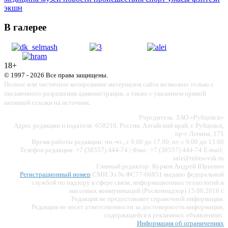
экшн
В галерее
18+
© 1997 - 2026 Все права защищены.
Полное или частичное копирование материалов сайта возможно только с
письменного разрешения администрации, а также с указанием прямой
активной ссылки на источник.
Учредитель: ЗАО «Рубцовск»
Адрес редакции и издателя: 658210, Россия, Алтайский край, г. Рубцовск,
пр-т Ленина, 171
Время работы редакции: пн.-чт., с 9.00 до 17.00, пт. с 9.00 до 13.00
Телефон редакции: +7 (38557) 444-74 | Факс: +7 (38557) 444-74 E-mail:
sale@rubtsovsk.ru
Главный редактор: Курков Андрей Юрьевич
Регистрационный номер
СМИ Эл № ФС77-66851 выдано федеральной
службой по надзору в сфере связи, информационных технологий и
массовых коммуникаций (Роскомнадзор) 15.08.2016 г.
Редакция не предоставляет справочной информации.
Редакция не несет ответственности за достоверность информации,
содержащейся в рекламных объявлениях.
Информация об ограничениях