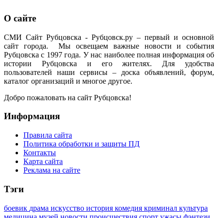
О сайте
СМИ Сайт Рубцовска - Рубцовск.ру – первый и основной
сайт города. Мы освещаем важные новости и события
Рубцовска с 1997 года. У нас наиболее полная информация об
истории Рубцовска и его жителях. Для удобства
пользователей наши сервисы – доска объявлений, форум,
каталог организаций и многое другое.
Добро пожаловать на сайт Рубцовска!
Информация
Правила сайта
Политика обработки и защиты ПД
Контакты
Карта сайта
Реклама на сайте
Тэги
боевик
драма
искусство
история
комедия
криминал
культура
медицина
музей
новости
происшествия
спорт
ужасы
фэнтези