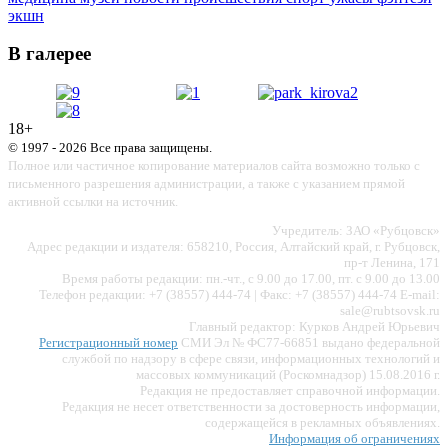
экшн
В галерее
18+
© 1997 - 2026 Все права защищены.
Полное или частичное копирование материалов сайта возможно только с
письменного разрешения администрации, а также с указанием прямой
активной ссылки на источник.
Учредитель: ЗАО «Рубцовск»
Адрес редакции и издателя: 658210, Россия, Алтайский край, г. Рубцовск,
пр-т Ленина, 171
Время работы редакции: пн.-чт., с 9.00 до 17.00, пт. с 9.00 до 13.00
Телефон редакции: +7 (38557) 444-74 | Факс: +7 (38557) 444-74 E-mail:
sale@rubtsovsk.ru
Главный редактор: Курков Андрей Юрьевич
Регистрационный номер
СМИ Эл № ФС77-66851 выдано федеральной
службой по надзору в сфере связи, информационных технологий и
массовых коммуникаций (Роскомнадзор) 15.08.2016 г.
Редакция не предоставляет справочной информации.
Редакция не несет ответственности за достоверность информации,
содержащейся в рекламных объявлениях.
Информация об ограничениях