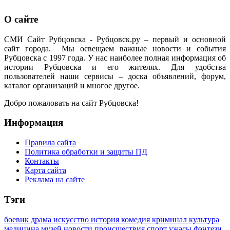
О сайте
СМИ Сайт Рубцовска - Рубцовск.ру – первый и основной
сайт города. Мы освещаем важные новости и события
Рубцовска с 1997 года. У нас наиболее полная информация об
истории Рубцовска и его жителях. Для удобства
пользователей наши сервисы – доска объявлений, форум,
каталог организаций и многое другое.
Добро пожаловать на сайт Рубцовска!
Информация
Правила сайта
Политика обработки и защиты ПД
Контакты
Карта сайта
Реклама на сайте
Тэги
боевик
драма
искусство
история
комедия
криминал
культура
медицина
музей
новости
происшествия
спорт
ужасы
фэнтези