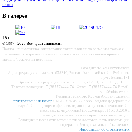
экшн
В галерее
18+
© 1997 - 2026 Все права защищены.
Полное или частичное копирование материалов сайта возможно только с
письменного разрешения администрации, а также с указанием прямой
активной ссылки на источник.
Учредитель: ЗАО «Рубцовск»
Адрес редакции и издателя: 658210, Россия, Алтайский край, г. Рубцовск,
пр-т Ленина, 171
Время работы редакции: пн.-чт., с 9.00 до 17.00, пт. с 9.00 до 13.00
Телефон редакции: +7 (38557) 444-74 | Факс: +7 (38557) 444-74 E-mail:
sale@rubtsovsk.ru
Главный редактор: Курков Андрей Юрьевич
Регистрационный номер
СМИ Эл № ФС77-66851 выдано федеральной
службой по надзору в сфере связи, информационных технологий и
массовых коммуникаций (Роскомнадзор) 15.08.2016 г.
Редакция не предоставляет справочной информации.
Редакция не несет ответственности за достоверность информации,
содержащейся в рекламных объявлениях.
Информация об ограничениях