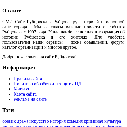
О сайте
СМИ Сайт Рубцовска - Рубцовск.ру – первый и основной
сайт города. Мы освещаем важные новости и события
Рубцовска с 1997 года. У нас наиболее полная информация об
истории Рубцовска и его жителях. Для удобства
пользователей наши сервисы – доска объявлений, форум,
каталог организаций и многое другое.
Добро пожаловать на сайт Рубцовска!
Информация
Правила сайта
Политика обработки и защиты ПД
Контакты
Карта сайта
Реклама на сайте
Тэги
боевик
драма
искусство
история
комедия
криминал
культура
медицина
музей
новости
происшествия
спорт
ужасы
фэнтези