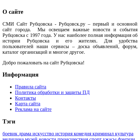
О сайте
СМИ Сайт Рубцовска - Рубцовск.ру – первый и основной
сайт города. Мы освещаем важные новости и события
Рубцовска с 1997 года. У нас наиболее полная информация об
истории Рубцовска и его жителях. Для удобства
пользователей наши сервисы – доска объявлений, форум,
каталог организаций и многое другое.
Добро пожаловать на сайт Рубцовска!
Информация
Правила сайта
Политика обработки и защиты ПД
Контакты
Карта сайта
Реклама на сайте
Тэги
боевик
драма
искусство
история
комедия
криминал
культура
медицина
музей
новости
происшествия
спорт
ужасы
фэнтези