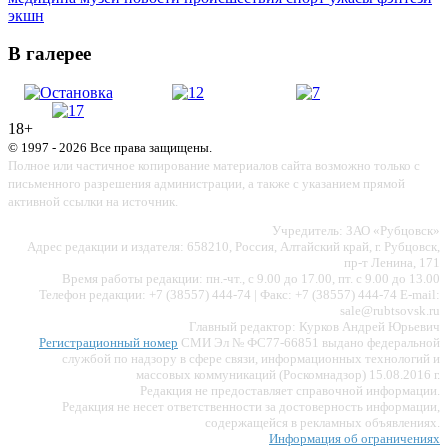
экшн
В галерее
18+
© 1997 - 2026 Все права защищены.
Полное или частичное копирование материалов сайта возможно только с
письменного разрешения администрации, а также с указанием прямой
активной ссылки на источник.
Учредитель: ЗАО «Рубцовск»
Адрес редакции и издателя: 658210, Россия, Алтайский край, г. Рубцовск,
пр-т Ленина, 171
Время работы редакции: пн.-чт., с 9.00 до 17.00, пт. с 9.00 до 13.00
Телефон редакции: +7 (38557) 444-74 | Факс: +7 (38557) 444-74 E-mail:
sale@rubtsovsk.ru
Главный редактор: Курков Андрей Юрьевич
Регистрационный номер
СМИ Эл № ФС77-66851 выдано федеральной
службой по надзору в сфере связи, информационных технологий и
массовых коммуникаций (Роскомнадзор) 15.08.2016 г.
Редакция не предоставляет справочной информации.
Редакция не несет ответственности за достоверность информации,
содержащейся в рекламных объявлениях.
Информация об ограничениях