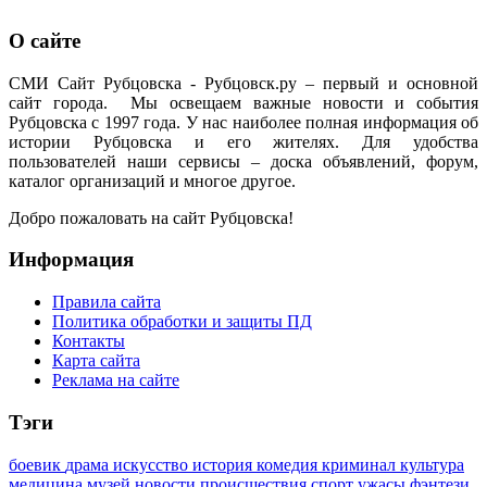
О сайте
СМИ Сайт Рубцовска - Рубцовск.ру – первый и основной
сайт города. Мы освещаем важные новости и события
Рубцовска с 1997 года. У нас наиболее полная информация об
истории Рубцовска и его жителях. Для удобства
пользователей наши сервисы – доска объявлений, форум,
каталог организаций и многое другое.
Добро пожаловать на сайт Рубцовска!
Информация
Правила сайта
Политика обработки и защиты ПД
Контакты
Карта сайта
Реклама на сайте
Тэги
боевик
драма
искусство
история
комедия
криминал
культура
медицина
музей
новости
происшествия
спорт
ужасы
фэнтези