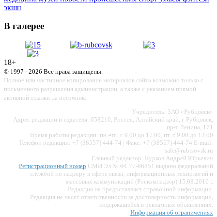
экшн
В галерее
18+
© 1997 - 2026 Все права защищены.
Полное или частичное копирование материалов сайта возможно только с
письменного разрешения администрации, а также с указанием прямой
активной ссылки на источник.
Учредитель: ЗАО «Рубцовск»
Адрес редакции и издателя: 658210, Россия, Алтайский край, г. Рубцовск,
пр-т Ленина, 171
Время работы редакции: пн.-чт., с 9.00 до 17.00, пт. с 9.00 до 13.00
Телефон редакции: +7 (38557) 444-74 | Факс: +7 (38557) 444-74 E-mail:
sale@rubtsovsk.ru
Главный редактор: Курков Андрей Юрьевич
Регистрационный номер
СМИ Эл № ФС77-66851 выдано федеральной
службой по надзору в сфере связи, информационных технологий и
массовых коммуникаций (Роскомнадзор) 15.08.2016 г.
Редакция не предоставляет справочной информации.
Редакция не несет ответственности за достоверность информации,
содержащейся в рекламных объявлениях.
Информация об ограничениях