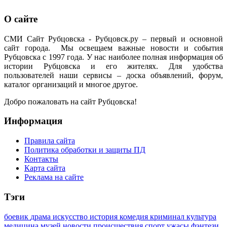
О сайте
СМИ Сайт Рубцовска - Рубцовск.ру – первый и основной
сайт города. Мы освещаем важные новости и события
Рубцовска с 1997 года. У нас наиболее полная информация об
истории Рубцовска и его жителях. Для удобства
пользователей наши сервисы – доска объявлений, форум,
каталог организаций и многое другое.
Добро пожаловать на сайт Рубцовска!
Информация
Правила сайта
Политика обработки и защиты ПД
Контакты
Карта сайта
Реклама на сайте
Тэги
боевик
драма
искусство
история
комедия
криминал
культура
медицина
музей
новости
происшествия
спорт
ужасы
фэнтези