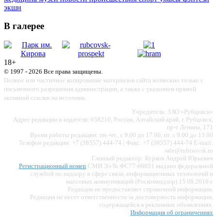
экшн
В галерее
18+
© 1997 - 2026 Все права защищены.
Полное или частичное копирование материалов сайта возможно только с
письменного разрешения администрации, а также с указанием прямой
активной ссылки на источник.
Учредитель: ЗАО «Рубцовск»
Адрес редакции и издателя: 658210, Россия, Алтайский край, г. Рубцовск,
пр-т Ленина, 171
Время работы редакции: пн.-чт., с 9.00 до 17.00, пт. с 9.00 до 13.00
Телефон редакции: +7 (38557) 444-74 | Факс: +7 (38557) 444-74 E-mail:
sale@rubtsovsk.ru
Главный редактор: Курков Андрей Юрьевич
Регистрационный номер
СМИ Эл № ФС77-66851 выдано федеральной
службой по надзору в сфере связи, информационных технологий и
массовых коммуникаций (Роскомнадзор) 15.08.2016 г.
Редакция не предоставляет справочной информации.
Редакция не несет ответственности за достоверность информации,
содержащейся в рекламных объявлениях.
Информация об ограничениях