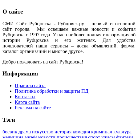
О сайте
СМИ Сайт Рубцовска - Рубцовск.ру – первый и основной
сайт города. Мы освещаем важные новости и события
Рубцовска с 1997 года. У нас наиболее полная информация об
истории Рубцовска и его жителях. Для удобства
пользователей наши сервисы – доска объявлений, форум,
каталог организаций и многое другое.
Добро пожаловать на сайт Рубцовска!
Информация
Правила сайта
Политика обработки и защиты ПД
Контакты
Карта сайта
Реклама на сайте
Тэги
боевик
драма
искусство
история
комедия
криминал
культура
медицина
музей
новости
происшествия
спорт
ужасы
фэнтези