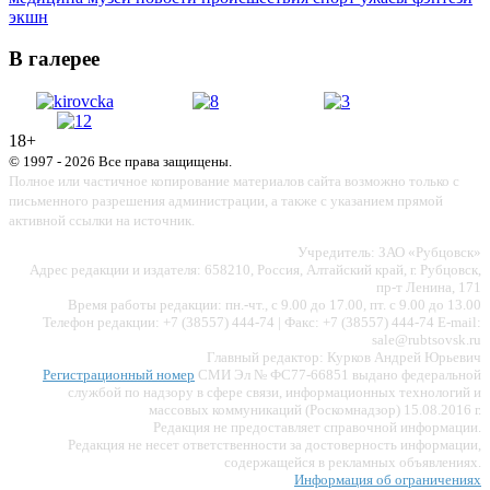
экшн
В галерее
18+
© 1997 - 2026 Все права защищены.
Полное или частичное копирование материалов сайта возможно только с
письменного разрешения администрации, а также с указанием прямой
активной ссылки на источник.
Учредитель: ЗАО «Рубцовск»
Адрес редакции и издателя: 658210, Россия, Алтайский край, г. Рубцовск,
пр-т Ленина, 171
Время работы редакции: пн.-чт., с 9.00 до 17.00, пт. с 9.00 до 13.00
Телефон редакции: +7 (38557) 444-74 | Факс: +7 (38557) 444-74 E-mail:
sale@rubtsovsk.ru
Главный редактор: Курков Андрей Юрьевич
Регистрационный номер
СМИ Эл № ФС77-66851 выдано федеральной
службой по надзору в сфере связи, информационных технологий и
массовых коммуникаций (Роскомнадзор) 15.08.2016 г.
Редакция не предоставляет справочной информации.
Редакция не несет ответственности за достоверность информации,
содержащейся в рекламных объявлениях.
Информация об ограничениях