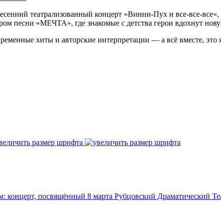
 весенний театрализованный концерт «Винни-Пух и все-все-все
тром песни «МЕЧТА», где знакомые с детства герои вдохнут но
ременные хиты и авторские интерпретации — а всё вместе, это 
величить размер шрифта
 концерт, посвящённый 8 марта
Рубцовский Драматический Те