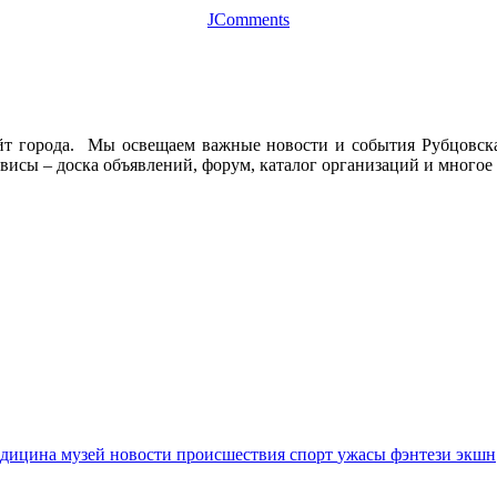
JComments
йт города. Мы освещаем важные новости и события Рубцовска 
висы – доска объявлений, форум, каталог организаций и многое 
едицина
музей
новости
происшествия
спорт
ужасы
фэнтези
экшн