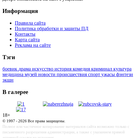
Информация
Правила сайта
Политика обработки и защиты ПД
Контакты
Карта сайта
Реклама на сайте
Тэги
боевик
драма
искусство
история
комедия
криминал
культура
медицина
музей
новости
происшествия
спорт
ужасы
фэнтези
экшн
В галерее
18+
© 1997 - 2026 Все права защищены.
Полное или частичное копирование материалов сайта возможно только с
письменного разрешения администрации, а также с указанием прямой
активной ссылки на источник.