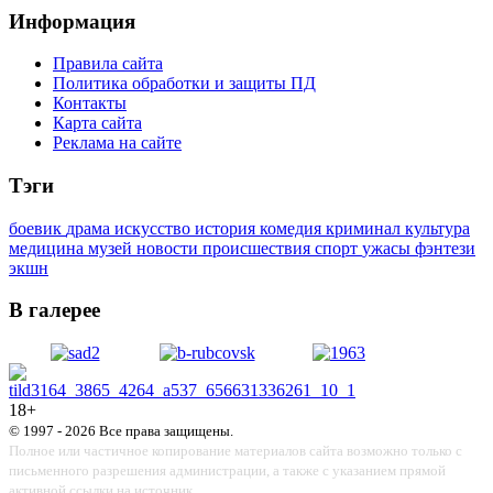
Информация
Правила сайта
Политика обработки и защиты ПД
Контакты
Карта сайта
Реклама на сайте
Тэги
боевик
драма
искусство
история
комедия
криминал
культура
медицина
музей
новости
происшествия
спорт
ужасы
фэнтези
экшн
В галерее
18+
© 1997 - 2026 Все права защищены.
Полное или частичное копирование материалов сайта возможно только с
письменного разрешения администрации, а также с указанием прямой
активной ссылки на источник.