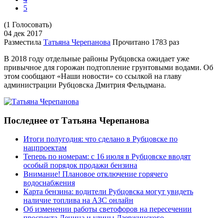
5
(1 Голосовать)
04 дек
2017
Разместила
Татьяна Черепанова
Прочитано
1783 раз
В 2018 году отдельные районы Рубцовска ожидает уже
привычное для горожан подтопление грунтовыми водами. Об
этом сообщают «Наши новости» со ссылкой на главу
администрации Рубцовска Дмитрия Фельдмана.
Последнее от Татьяна Черепанова
Итоги полугодия: что сделано в Рубцовске по
нацпроектам
Теперь по номерам: с 16 июля в Рубцовске вводят
особый порядок продажи бензина
Внимание! Плановое отключение горячего
водоснабжения
Карта бензина: водители Рубцовска могут увидеть
наличие топлива на АЗС онлайн
Об изменении работы светофоров на пересечении
проспекта Ленина и улицы Дзержинского