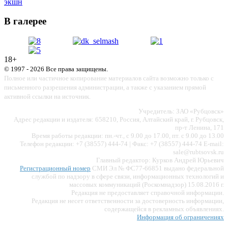
экшн
В галерее
18+
© 1997 - 2026 Все права защищены.
Полное или частичное копирование материалов сайта возможно только с
письменного разрешения администрации, а также с указанием прямой
активной ссылки на источник.
Учредитель: ЗАО «Рубцовск»
Адрес редакции и издателя: 658210, Россия, Алтайский край, г. Рубцовск,
пр-т Ленина, 171
Время работы редакции: пн.-чт., с 9.00 до 17.00, пт. с 9.00 до 13.00
Телефон редакции: +7 (38557) 444-74 | Факс: +7 (38557) 444-74 E-mail:
sale@rubtsovsk.ru
Главный редактор: Курков Андрей Юрьевич
Регистрационный номер
СМИ Эл № ФС77-66851 выдано федеральной
службой по надзору в сфере связи, информационных технологий и
массовых коммуникаций (Роскомнадзор) 15.08.2016 г.
Редакция не предоставляет справочной информации.
Редакция не несет ответственности за достоверность информации,
содержащейся в рекламных объявлениях.
Информация об ограничениях