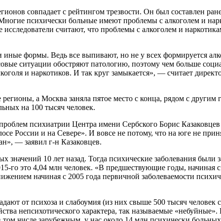
гионов совпадает с рейтингом трезвости. Он был составлен ранее
 «Многие психически больные имеют проблемы с алкоголем и нар
е исследователи считают, что проблемы с алкоголем и наркотик
и иные формы. Ведь все выпивают, но не у всех формируется ал
совые ситуации обостряют патологию, поэтому чем больше соци
алкоголя и наркотиков. И так круг замыкается», — считает дир
регионы, а Москва заняла пятое место с конца, рядом с другим
льных на 100 тысяч человек.
облем психиатрии Центра имени Сербского Борис Казаковцев в р
лосе России и на Севере». И вовсе не потому, что на юге не при
ан», — заявил г-н Казаковцев.
значений 10 лет назад. Тогда психические заболевания были за
015-го это 4,04 млн человек. «В предшествующие годы, начиная с
 снижением начиная с 2005 года первичной заболеваемости псих
радают от психоза и слабоумия (из них свыше 500 тысяч человек 
ойства непсихотического характера, так называемые «небуйные»
 в том числе зарубежным, у нас около 14 млн психически больных