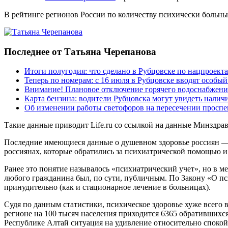
В рейтинге регионов России по количеству психически больн
Последнее от Татьяна Черепанова
Итоги полугодия: что сделано в Рубцовске по нацпроект
Теперь по номерам: с 16 июля в Рубцовске вводят особы
Внимание! Плановое отключение горячего водоснабжени
Карта бензина: водители Рубцовска могут увидеть налич
Об изменении работы светофоров на пересечении просп
Такие данные приводит Life.ru со ссылкой на данные Минздрав
Последние имеющиеся данные о душевном здоровье россиян — ит
россиянах, которые обратились за психиатрической помощью и
Ранее это понятие называлось «психиатрический учет», но в 
любого гражданина был, по сути, публичным. По Закону «О пс
принудительно (как и стационарное лечение в больницах).
Судя по данным статистики, психическое здоровье хуже всего 
регионе на 100 тысяч населения приходится 6365 обратившихс
Республике Алтай ситуация на удивление относительно спокойн