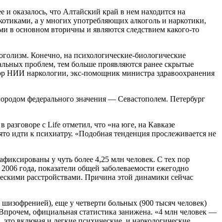
 и оказалось, что Алтайский край в нем находится на
котиками, а у многих употребляющих алкоголь и наркотики,
ами в основном вторичны и являются следствием какого-то
коголизм. Конечно, на психологические-биологические
альных проблем, тем больше проявляются ранее скрытые
ектор НИИ наркологии, экс-помощник министра здравоохранения
 городом федерального значения — Севастополем. Петербург
азговоре с Life отметил, что «на юге, на Кавказе
нято идти к психиатру. «Подобная тенденция прослеживается не
фиксированы у чуть более 4,25 млн человек. С тех пор
 2006 года, показатели общей заболеваемости ежегодно
ическими расстройствами. Причина этой динамики сейчас
с шизофренией), еще у четверти больных (900 тысяч человек)
. Впрочем, официальная статистика занижена. «4 млн человек —
, это включая и легкие психические, и наркологические