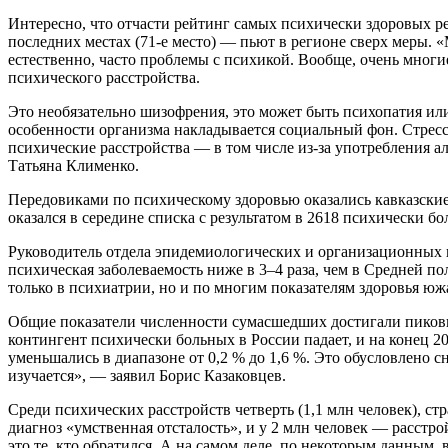
Интересно, что отчасти рейтинг самых психически здоровых ре
последних местах (71-е место) — пьют в регионе сверх меры.
естественно, часто проблемы с психикой. Вообще, очень многи
психического расстройства.
Это необязательно шизофрения, это может быть психопатия ил
особенности организма накладывается социальный фон. Стрес
психические расстройства — в том числе из-за употребления 
Татьяна Клименко.
Передовиками по психическому здоровью оказались кавказские 
оказался в середине списка с результатом в 2618 психически бо
Руководитель отдела эпидемиологических и организационных пр
психическая заболеваемость ниже в 3–4 раза, чем в Средней по
только в психиатрии, но и по многим показателям здоровья юж
Общие показатели численности сумасшедших достигали пиковых 
контингент психически больных в России падает, и на конец 2
уменьшались в диапазоне от 0,2 % до 1,6 %. Это обусловлено
изучается», — заявил Борис Казаковцев.
Среди психических расстройств четверть (1,1 млн человек), ст
диагноз «умственная отсталость», и у 2 млн человек — расстр
это те, кто обратился. А на самом деле, по некоторым данным,