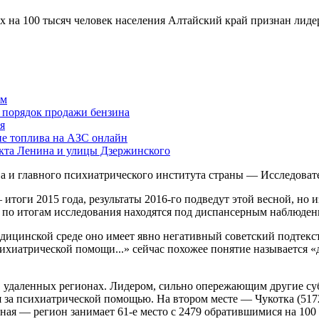
ых на 100 тысяч человек населения Алтайский край признан л
ам
й порядок продажи бензина
я
ие топлива на АЗС онлайн
екта Ленина и улицы Дзержинского
а и главного психиатрического института страны — Исследовате
оги 2015 года, результаты 2016-го подведут этой весной, но из
 по итогам исследования находятся под диспансерным наблюден
медицинской среде оно имеет явно негативный советский подтек
ихиатрической помощи...» сейчас похожее понятие называется 
в удаленных регионах. Лидером, сильно опережающим другие субъ
я за психиатрической помощью. На втором месте — Чукотка (517
ая — регион занимает 61-е место с 2479 обратившимися на 100 