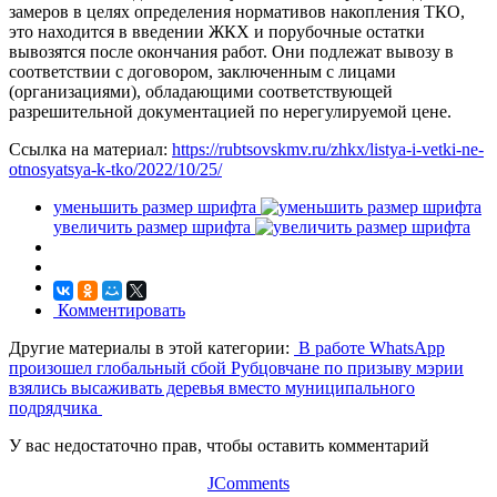
замеров в целях определения нормативов накопления ТКО,
это находится в введении ЖКХ и порубочные остатки
вывозятся после окончания работ. Они подлежат вывозу в
соответствии с договором, заключенным с лицами
(организациями), обладающими соответствующей
разрешительной документацией по нерегулируемой цене.
Ссылка на материал:
https://rubtsovskmv.ru/zhkx/listya-i-vetki-ne-
otnosyatsya-k-tko/2022/10/25/
уменьшить размер шрифта
увеличить размер шрифта
Комментировать
Другие материалы в этой категории:
В работе WhatsApp
произошел глобальный сбой
Рубцовчане по призыву мэрии
взялись высаживать деревья вместо муниципального
подрядчика
У вас недостаточно прав, чтобы оставить комментарий
JComments