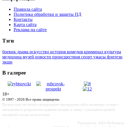
Правила сайта
Политика обработки и защиты ПД
Контакты
Карта сайта
Реклама на сайте
Тэги
боевик
драма
искусство
история
комедия
криминал
культура
медицина
музей
новости
происшествия
спорт
ужасы
фэнтези
экшн
В галерее
18+
© 1997 - 2026 Все права защищены.
Полное или частичное копирование материалов сайта возможно только с
письменного разрешения администрации, а также с указанием прямой
активной ссылки на источник.
Учредитель: ЗАО «Рубцовск»