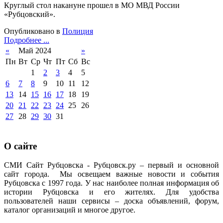
Круглый стол накануне прошел в МО МВД России
«Рубцовский».
Опубликовано в
Полиция
Подробнее ...
«
Май 2024
»
Пн
Вт
Ср
Чт
Пт
Сб
Вс
1
2
3
4
5
6
7
8
9
10
11
12
13
14
15
16
17
18
19
20
21
22
23
24
25
26
27
28
29
30
31
О сайте
СМИ Сайт Рубцовска - Рубцовск.ру – первый и основной
сайт города. Мы освещаем важные новости и события
Рубцовска с 1997 года. У нас наиболее полная информация об
истории Рубцовска и его жителях. Для удобства
пользователей наши сервисы – доска объявлений, форум,
каталог организаций и многое другое.