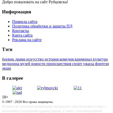
Добро пожаловать на сайт Рубцовска!
Информация
Правила сайта
Политика обработки и защиты ПД
Контакты
Карта сайта
Реклама на сайте
Тэги
боевик
драма
искусство
история
комедия
криминал
культура
медицина
музей
новости
происшествия
спорт
ужасы
фэнтези
экшн
В галерее
18+
© 1997 - 2026 Все права защищены.
Полное или частичное копирование материалов сайта возможно только с
письменного разрешения администрации, а также с указанием прямой