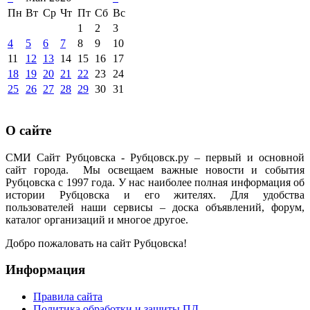
Пн
Вт
Ср
Чт
Пт
Сб
Вс
1
2
3
4
5
6
7
8
9
10
11
12
13
14
15
16
17
18
19
20
21
22
23
24
25
26
27
28
29
30
31
О сайте
СМИ Сайт Рубцовска - Рубцовск.ру – первый и основной
сайт города. Мы освещаем важные новости и события
Рубцовска с 1997 года. У нас наиболее полная информация об
истории Рубцовска и его жителях. Для удобства
пользователей наши сервисы – доска объявлений, форум,
каталог организаций и многое другое.
Добро пожаловать на сайт Рубцовска!
Информация
Правила сайта
Политика обработки и защиты ПД