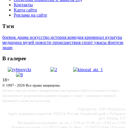
Контакты
Карта сайта
Реклама на сайте
Тэги
боевик
драма
искусство
история
комедия
криминал
культура
медицина
музей
новости
происшествия
спорт
ужасы
фэнтези
экшн
В галерее
18+
© 1997 - 2026 Все права защищены.
Полное или частичное копирование материалов сайта возможно только с
письменного разрешения администрации, а также с указанием прямой
активной ссылки на источник.
Учредитель: ЗАО «Рубцовск»
Адрес редакции и издателя: 658210, Россия, Алтайский край, г. Рубцовск,
пр-т Ленина, 171
Время работы редакции: пн.-чт., с 9.00 до 17.00, пт. с 9.00 до 13.00
Телефон редакции: +7 (38557) 444-74 | Факс: +7 (38557) 444-74 E-mail: