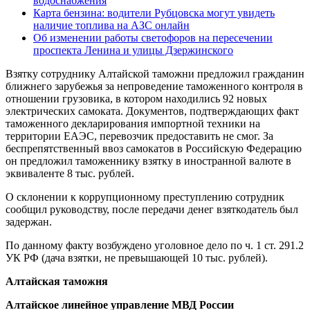
водоснабжения
Карта бензина: водители Рубцовска могут увидеть
наличие топлива на АЗС онлайн
Об изменении работы светофоров на пересечении
проспекта Ленина и улицы Дзержинского
Взятку сотруднику Алтайской таможни предложил гражданин
ближнего зарубежья за непроведение таможенного контроля в
отношении грузовика, в котором находились 92 новых
электрических самоката. Документов, подтверждающих факт
таможенного декларирования импортной техники на
территории ЕАЭС, перевозчик предоставить не смог. За
беспрепятственный ввоз самокатов в Российскую Федерацию
он предложил таможеннику взятку в иностранной валюте в
эквиваленте 8 тыс. рублей.
О склонении к коррупционному преступлению сотрудник
сообщил руководству, после передачи денег взяткодатель был
задержан.
По данному факту возбуждено уголовное дело по ч. 1 ст. 291.2
УК РФ (дача взятки, не превышающей 10 тыс. рублей).
Алтайская таможня
Алтайское линейное управление МВД России