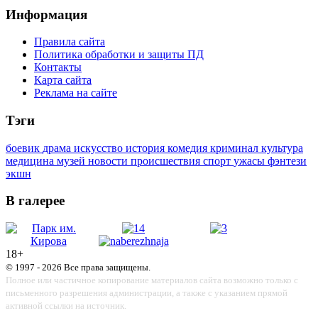
Информация
Правила сайта
Политика обработки и защиты ПД
Контакты
Карта сайта
Реклама на сайте
Тэги
боевик
драма
искусство
история
комедия
криминал
культура
медицина
музей
новости
происшествия
спорт
ужасы
фэнтези
экшн
В галерее
18+
© 1997 - 2026 Все права защищены.
Полное или частичное копирование материалов сайта возможно только с
письменного разрешения администрации, а также с указанием прямой
активной ссылки на источник.