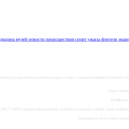
едицина
музей
новости
происшествия
спорт
ужасы
фэнтези
экшн
ьменного разрешения администрации, а также с указанием прямой активной ссы
Адрес редакц
Телефон ред
ФС77-66851 выдано федеральной службой по надзору в сфере связи, информац
Редакция не несет ответствен