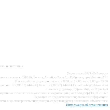
лки на источник.
Учредитель: ЗАО «Рубцовск»
ии и издателя: 658210, Россия, Алтайский край, г. Рубцовск, пр-т Ленина, 171
Время работы редакции: пн.-чт., с 9.00 до 17.00, пт. с 9.00 до 13.00
акции: +7 (38557) 444-74 | Факс: +7 (38557) 444-74 E-mail: sale@rubtsovsk.ru
Главный редактор: Курков Андрей Юрьевич
ионных технологий и массовых коммуникаций (Роскомнадзор) 15.08.2016 г.
Редакция не предоставляет справочной информации.
ности за достоверность информации, содержащейся в рекламных объявлениях.
Информация об ограничениях