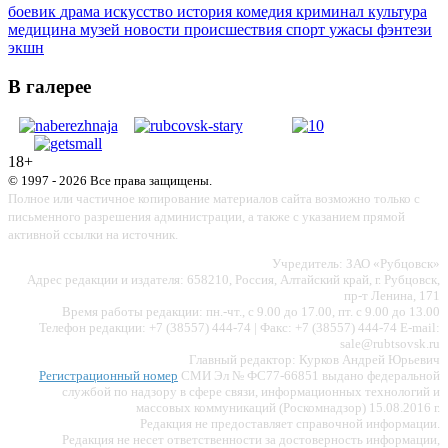
боевик
драма
искусство
история
комедия
криминал
культура
медицина
музей
новости
происшествия
спорт
ужасы
фэнтези
экшн
В галерее
18+
© 1997 - 2026 Все права защищены.
Полное или частичное копирование материалов сайта возможно только с
письменного разрешения администрации, а также с указанием прямой
активной ссылки на источник.
Учредитель: ЗАО «Рубцовск»
Адрес редакции и издателя: 658210, Россия, Алтайский край, г. Рубцовск,
пр-т Ленина, 171
Время работы редакции: пн.-чт., с 9.00 до 17.00, пт. с 9.00 до 13.00
Телефон редакции: +7 (38557) 444-74 | Факс: +7 (38557) 444-74 E-mail:
sale@rubtsovsk.ru
Главный редактор: Курков Андрей Юрьевич
Регистрационный номер
СМИ Эл № ФС77-66851 выдано федеральной
службой по надзору в сфере связи, информационных технологий и
массовых коммуникаций (Роскомнадзор) 15.08.2016 г.
Редакция не предоставляет справочной информации.
Редакция не несет ответственности за достоверность информации,