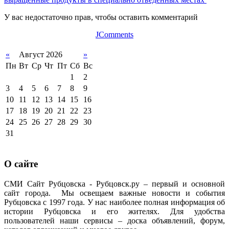
У вас недостаточно прав, чтобы оставить комментарий
JComments
«
Август 2026
»
Пн
Вт
Ср
Чт
Пт
Сб
Вс
1
2
3
4
5
6
7
8
9
10
11
12
13
14
15
16
17
18
19
20
21
22
23
24
25
26
27
28
29
30
31
О сайте
СМИ Сайт Рубцовска - Рубцовск.ру – первый и основной
сайт города. Мы освещаем важные новости и события
Рубцовска с 1997 года. У нас наиболее полная информация об
истории Рубцовска и его жителях. Для удобства
пользователей наши сервисы – доска объявлений, форум,