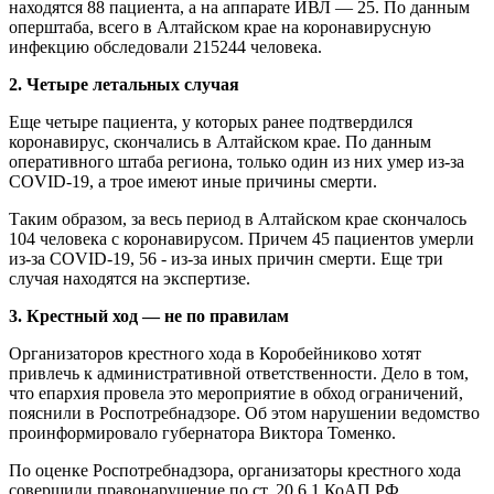
находятся 88 пациента, а на аппарате ИВЛ — 25. По данным
оперштаба, всего в Алтайском крае на коронавирусную
инфекцию обследовали 215244 человека.
2. Четыре летальных случая
Еще четыре пациента, у которых ранее подтвердился
коронавирус, скончались в Алтайском крае. По данным
оперативного штаба региона, только один из них умер из-за
COVID-19, а трое имеют иные причины смерти.
Таким образом, за весь период в Алтайском крае скончалось
104 человека с коронавирусом. Причем 45 пациентов умерли
из-за COVID-19, 56 - из-за иных причин смерти. Еще три
случая находятся на экспертизе.
3. Крестный ход — не по правилам
Организаторов крестного хода в Коробейниково хотят
привлечь к административной ответственности. Дело в том,
что епархия провела это мероприятие в обход ограничений,
пояснили в Роспотребнадзоре. Об этом нарушении ведомство
проинформировало губернатора Виктора Томенко.
По оценке Роспотребнадзора, организаторы крестного хода
совершили правонарушение по ст. 20.6.1 КоАП РФ