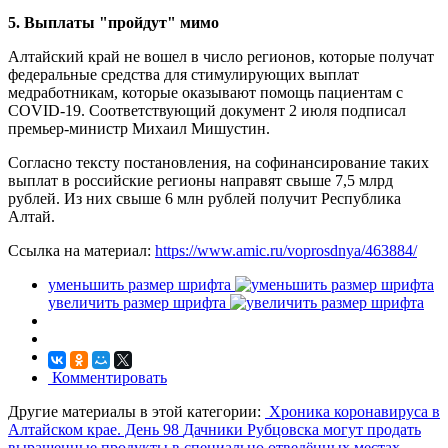
5. Выплаты "пройдут" мимо
Алтайский край не вошел в число регионов, которые получат
федеральные средства для стимулирующих выплат
медработникам, которые оказывают помощь пациентам с
COVID-19. Соответствующий документ 2 июля подписал
премьер-министр Михаил Мишустин.
Согласно тексту постановления, на софинансирование таких
выплат в российские регионы направят свыше 7,5 млрд
рублей. Из них свыше 6 млн рублей получит Республика
Алтай.
Ссылка на материал:
https://www.amic.ru/voprosdnya/463884/
уменьшить размер шрифта
увеличить размер шрифта
Комментировать
Другие материалы в этой категории:
Хроника коронавируса в
Алтайском крае. День 98
Дачники Рубцовска могут продать
выращенные продукты в специально отведённых местах