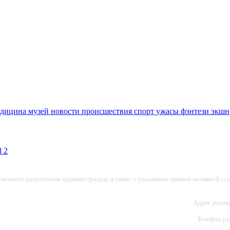
едицина
музей
новости
происшествия
спорт
ужасы
фэнтези
экшн
ьменного разрешения администрации, а также с указанием прямой активной ссы
Адрес редакц
Телефон ред