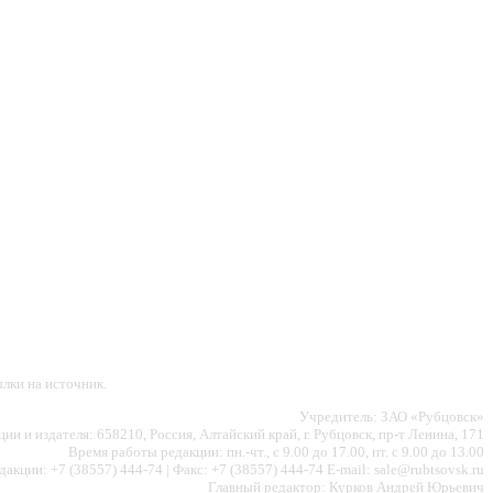
лки на источник.
Учредитель: ЗАО «Рубцовск»
ии и издателя: 658210, Россия, Алтайский край, г. Рубцовск, пр-т Ленина, 171
Время работы редакции: пн.-чт., с 9.00 до 17.00, пт. с 9.00 до 13.00
акции: +7 (38557) 444-74 | Факс: +7 (38557) 444-74 E-mail: sale@rubtsovsk.ru
Главный редактор: Курков Андрей Юрьевич