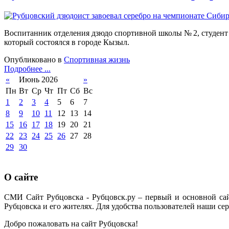
Воспитанник отделения дзюдо спортивной школы № 2, студент
который состоялся в городе Кызыл.
Опубликовано в
Спортивная жизнь
Подробнее ...
«
Июнь 2026
»
Пн
Вт
Ср
Чт
Пт
Сб
Вс
1
2
3
4
5
6
7
8
9
10
11
12
13
14
15
16
17
18
19
20
21
22
23
24
25
26
27
28
29
30
О сайте
СМИ Сайт Рубцовска - Рубцовск.ру – первый и основной са
Рубцовска и его жителях. Для удобства пользователей наши сер
Добро пожаловать на сайт Рубцовска!