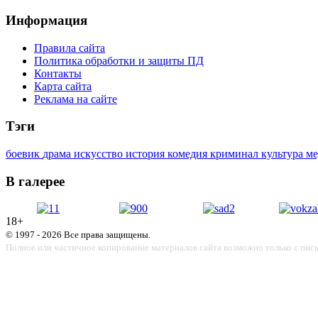
Информация
Правила сайта
Политика обработки и защиты ПД
Контакты
Карта сайта
Реклама на сайте
Тэги
боевик
драма
искусство
история
комедия
криминал
культура
м
В галерее
18+
© 1997 - 2026 Все права защищены.
Полное или частичное копирование материалов сайта возможно только с пис