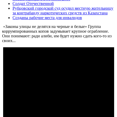
Солдат Отечественной
Рубцовский городской суд осудил местную жительницу
за контрабанду наркотических средств из Казахстана
Созданы рабочие места для инвалидов
«Законы улицы не делятся на черные и белые» Группа
коррумпированных копов задумывает крупное ограбление.
Они понимают: ради алиби, им будет нужно сдать кого-то из
своих...