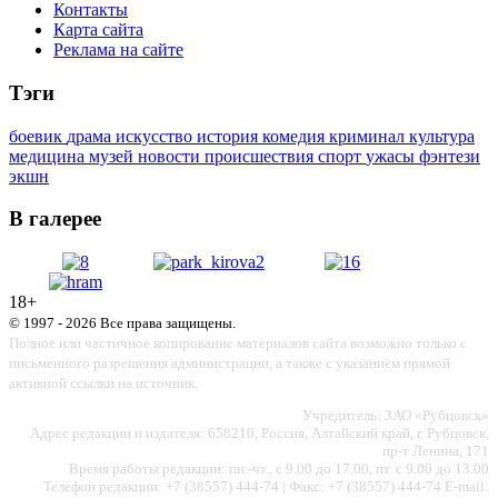
Контакты
Карта сайта
Реклама на сайте
Тэги
боевик
драма
искусство
история
комедия
криминал
культура
медицина
музей
новости
происшествия
спорт
ужасы
фэнтези
экшн
В галерее
18+
© 1997 - 2026 Все права защищены.
Полное или частичное копирование материалов сайта возможно только с
письменного разрешения администрации, а также с указанием прямой
активной ссылки на источник.
Учредитель: ЗАО «Рубцовск»
Адрес редакции и издателя: 658210, Россия, Алтайский край, г. Рубцовск,
пр-т Ленина, 171
Время работы редакции: пн.-чт., с 9.00 до 17.00, пт. с 9.00 до 13.00
Телефон редакции: +7 (38557) 444-74 | Факс: +7 (38557) 444-74 E-mail: